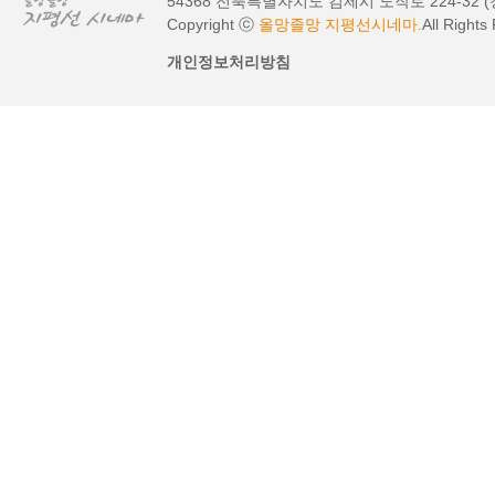
54368 전북특별자치도 김제시 도작로 224-32
Copyright ⓒ
올망졸망 지평선시네마.
All Rights
개인정보처리방침