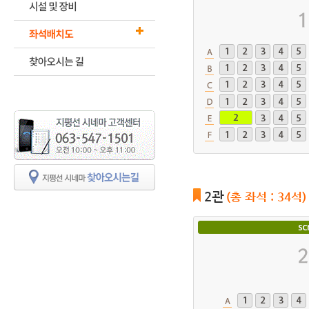
2관
(총 좌석 : 34석)